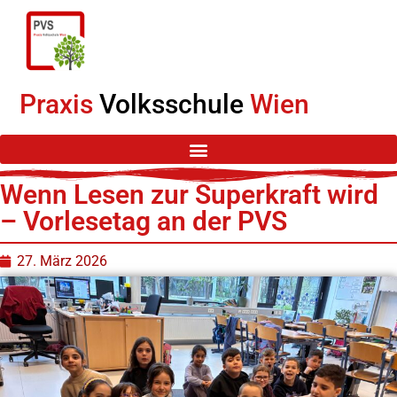
Praxis
Volksschule
Wien
Wenn Lesen zur Superkraft wird
– Vorlesetag an der PVS
27. März 2026